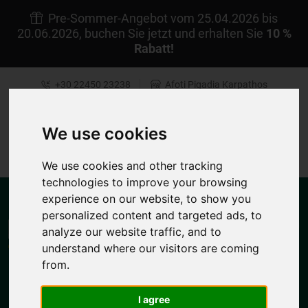
Pre-Sommer-Angebot vom 25.04.2026 bis
20.06.2026, buchen Sie jetzt und erhalten Sie
10 %
Rabatt!
+30 22450 23238
Afoti Pigadia Karpathos
DE
Meine Reservierung
We use cookies
4.7/5
We use cookies and other tracking
technologies to improve your browsing
experience on our website, to show you
personalized content and targeted ads, to
analyze our website traffic, and to
understand where our visitors are coming
from.
MENU
I agree