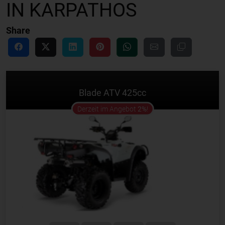
IN KARPATHOS
Share
Blade ATV 425cc
offer
Derzeit im Angebot
2%
!