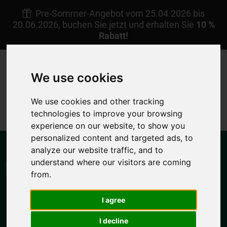
Pre-Sommer-Angebot vom 25.04.2026 bis
20.06.2026, buchen Sie jetzt und erhalten Sie
10 %
Rabatt!
+30 22450 23238
Afoti Pigadia Karpathos
We use cookies
DE
Meine Reservierung
We use cookies and other tracking
4.7/5
technologies to improve your browsing
experience on our website, to show you
personalized content and targeted ads, to
analyze our website traffic, and to
understand where our visitors are coming
from.
I agree
MENU
I decline