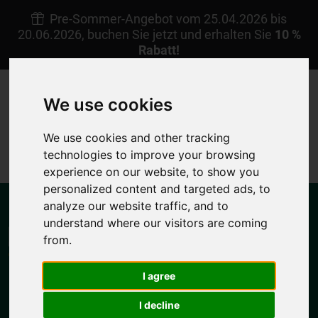
Pre-Sommer-Angebot vom 25.04.2026 bis
20.06.2026, buchen Sie jetzt und erhalten Sie
10 %
Rabatt!
+30 22450 23238
Afoti Pigadia Karpathos
We use cookies
DE
Meine Reservierung
We use cookies and other tracking
technologies to improve your browsing
4.7/5
experience on our website, to show you
personalized content and targeted ads, to
analyze our website traffic, and to
understand where our visitors are coming
from.
I agree
MENU
I decline