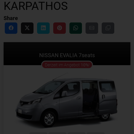
KARPATHOS
Share
NISSAN EVALIA 7seats
offer
Derzeit im Angebot
10%
!