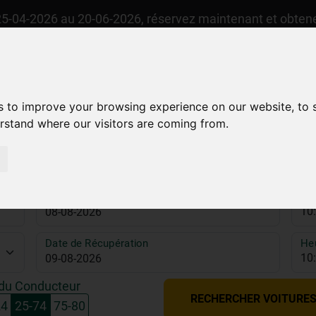
25-04-2026 au 20-06-2026, réservez maintenant et obte
FR
Réservation
L' Entreprise
Stations
s to improve your browsing experience on our website, to
erstand where our visitors are coming from.
Date de Livraison
Heu
Date de Récupération
He
du Conducteur
RECHERCHER VOITURE
24
25-74
75-80