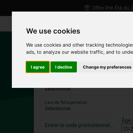
Offre Pré-Été du 
+30 22450 23238
Afoti Pigadia Karpathos
We use cookies
We use cookies and other tracking technologie
ads, to analyze our website traffic, and to und
I agree
I decline
Change my preferences
Lieu de Livraison
Lieu de Récupération
Âge 
Entrer le code promotionnel...
23-