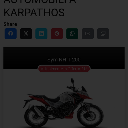
KARPATHOS
Share
Sym NH-T 200
offer
Attualmente in Offerta
2%
!