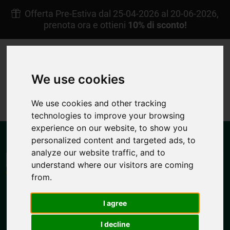
Offerta Pre-Estiva dal 25-04-2026 al 20-06-2026,
prenota ora e ottieni
10% di sconto!
+30 22450 23238
Afoti Pigadia Karpathos
We use cookies
IT
Mia Prenotazione
4.7/5
We use cookies and other tracking
technologies to improve your browsing
experience on our website, to show you
personalized content and targeted ads, to
analyze our website traffic, and to
understand where our visitors are coming
from.
MENU
I agree
I decline